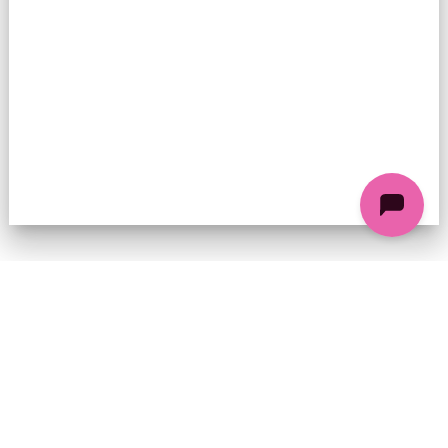
74 chemin de la Cacharde, 07130 Saint-Péray
Coordonnées GPS : 44.9338312 4.8318686