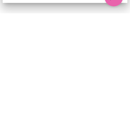
74 chemin de la Cacharde, 07130 Saint-Péray
Coordonnées GPS : 44.9338312 4.8318686
contact@ciezinzoline.org
+ 33 4 75 81 01 20
+ 33 6 09 32 76 63