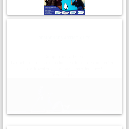
RESIDENCES ARTISTIQUES
Compagnies, artistes :
La Cacharde met à disposition ses deux salles pour créer et
(re)travailler vos propositions artistiques !
En savoir plus...