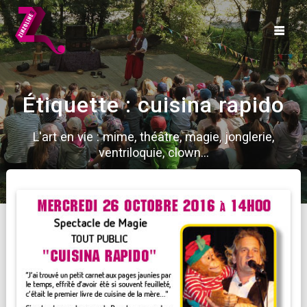
Skip
to
content
Étiquette :
cuisina rapido
L'art en vie : mime, théâtre, magie, jonglerie,
ventriloquie, clown...