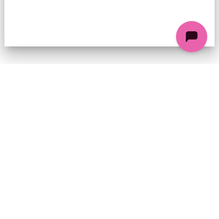
74 chemin de la Cacharde, 07130 Saint-Péray
Coordonnées GPS : 44.9338312 4.8318686
contact@ciezinzoline.org
+ 33 4 75 81 01 20
+ 33 6 09 32 76 63