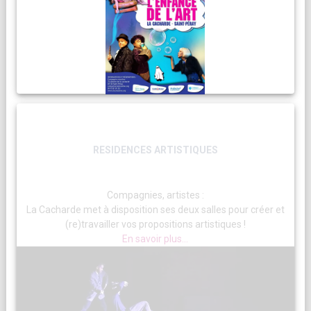
RESIDENCES ARTISTIQUES
Compagnies, artistes :
La Cacharde met à disposition ses deux salles pour créer et
(re)travailler vos propositions artistiques !
En savoir plus...