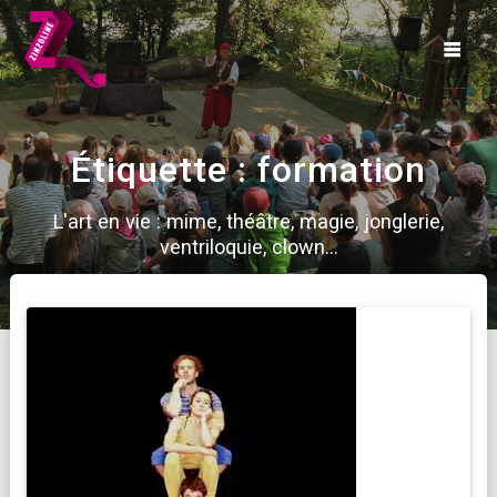
Skip
to
content
Étiquette :
formation
L'art en vie : mime, théâtre, magie, jonglerie,
ventriloquie, clown...