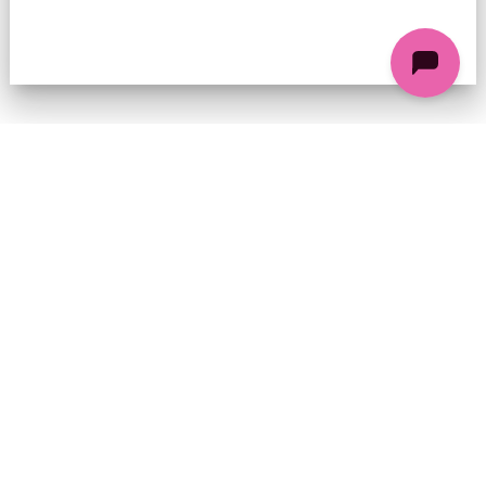
74 chemin de la Cacharde, 07130 Saint-Péray
Coordonnées GPS : 44.9338312 4.8318686
contact@ciezinzoline.org
+ 33 4 75 81 01 20
+ 33 6 09 32 76 63