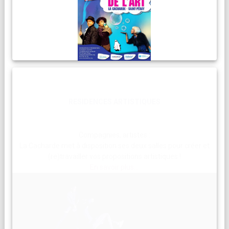
RESIDENCES ARTISTIQUES
Compagnies, artistes :
La Cacharde met à disposition ses deux salles pour créer et
(re)travailler vos propositions artistiques !
En savoir plus...