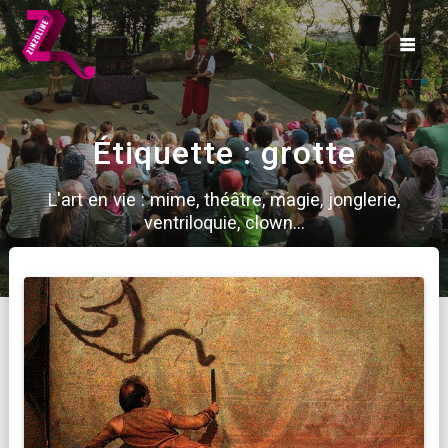
Skip
to
content
Étiquette :
grotte
L'art en vie : mime, théâtre, magie, jonglerie,
ventriloquie, clown...