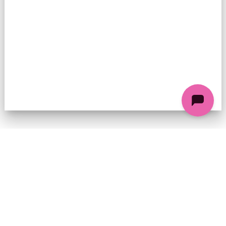
74 chemin de la Cacharde, 07130 Saint-Péray
Coordonnées GPS : 44.9338312 4.8318686