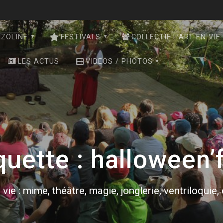
NZOLINE
FESTIVALS
COLLECTIF L’ART EN VIE
LES ACTUS
VIDEOS / PHOTOS
quette :
halloween’
 vie : mime, théâtre, magie, jonglerie, ventriloquie,