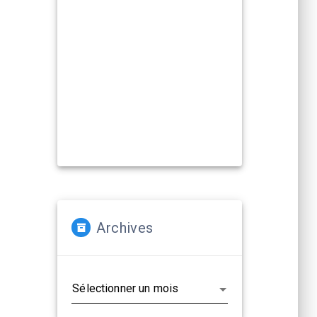
Compagnies, artistes :
La Cacharde met à disposition ses
deux salles pour créer et
(re)travailler vos propositions
artistiques !
En savoir plus...
Archives
Archives