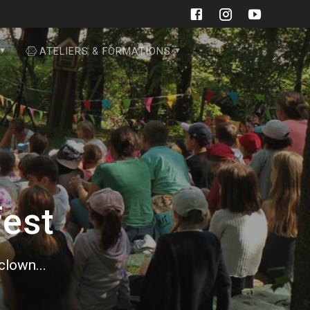
ATELIERS & FORMATIONS
fest
 clown...