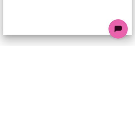
74 chemin de la Cacharde, 07130 Saint-Péray
Coordonnées GPS : 44.9338312 4.8318686
contact@ciezinzoline.org
+ 33 4 75 81 01 20