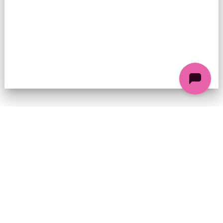
74 chemin de la Cacharde, 07130 Saint-Péray
Coordonnées GPS : 44.9338312 4.8318686