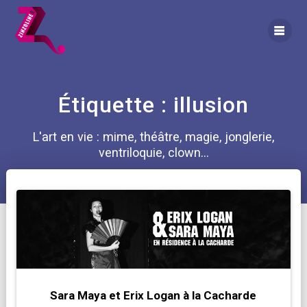
Skip
to
content
Étiquette :
illusion
L'art en vie : mime, théâtre, magie, jonglerie,
ventriloquie, clown...
Sara Maya et Erix Logan à la Cacharde