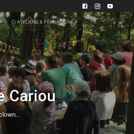
ATELIERS & FORMATIONS
e Cariou
 clown...