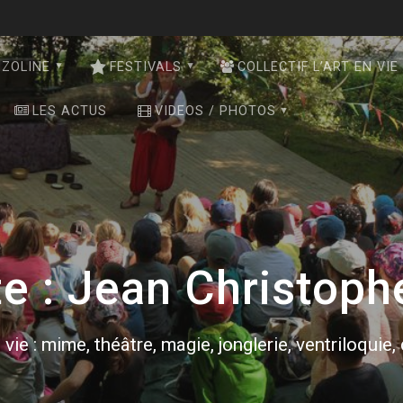
NZOLINE
FESTIVALS
COLLECTIF L’ART EN VIE
LES ACTUS
VIDEOS / PHOTOS
te :
Jean Christoph
 vie : mime, théâtre, magie, jonglerie, ventriloquie,