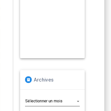
Compagnies, artistes :
La Cacharde met à disposition ses
deux salles pour créer et
(re)travailler vos propositions
artistiques !
En savoir plus...
Archives
Archives