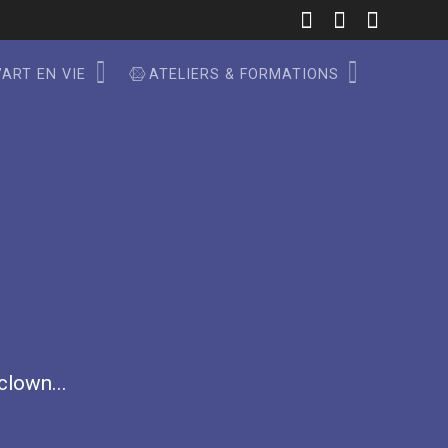
’ART EN VIE
ATELIERS & FORMATIONS
 clown...