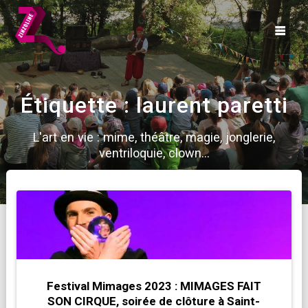
Skip
to
content
Étiquette :
laurent paretti
L'art en vie : mime, théâtre, magie, jonglerie,
ventriloquie, clown...
Festival Mimages 2023 : MIMAGES FAIT
SON CIRQUE, soirée de clôture à Saint-