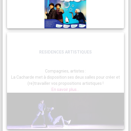
RESIDENCES ARTISTIQUES
Compagnies, artistes :
La Cacharde met à disposition ses deux salles pour créer et
(re)travailler vos propositions artistiques !
En savoir plus...