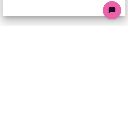
74 chemin de la Cacharde, 07130 Saint-Péray
Coordonnées GPS : 44.9338312 4.8318686
contact@ciezinzoline.org
+ 33 4 75 81 01 20
+ 33 6 09 32 76 63