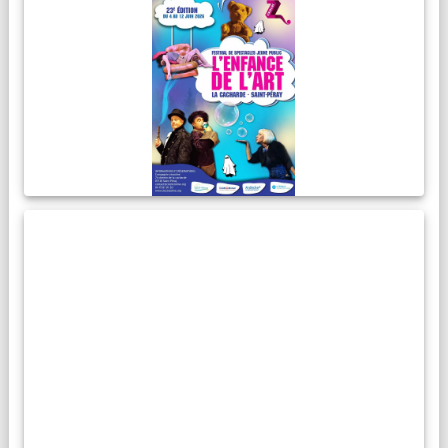
RESIDENCES ARTISTIQUES
Compagnies, artistes :
La Cacharde met à disposition ses deux salles pour créer et
(re)travailler vos propositions artistiques !
En savoir plus...