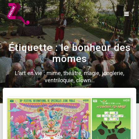
Skip
to
content
Étiquette :
le bonheur des
mômes
L'art en vie : mime, théâtre, magie, jonglerie,
ventriloquie, clown...