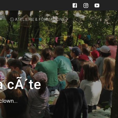
ATELIERS & FORMATIONS
a cÃ´te
 clown...