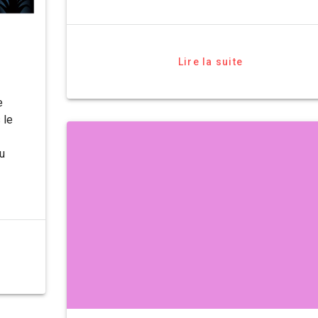
Lire la suite
e
 le
du