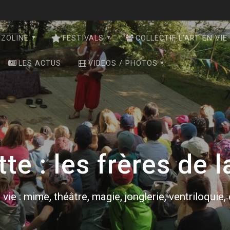
NZOLINE
FESTIVALS
COLLECTIF L’ART EN VIE
LES ACTUS
VIDEOS / PHOTOS
tte :
les frères de l
 vie : mime, théâtre, magie, jonglerie, ventriloquie,