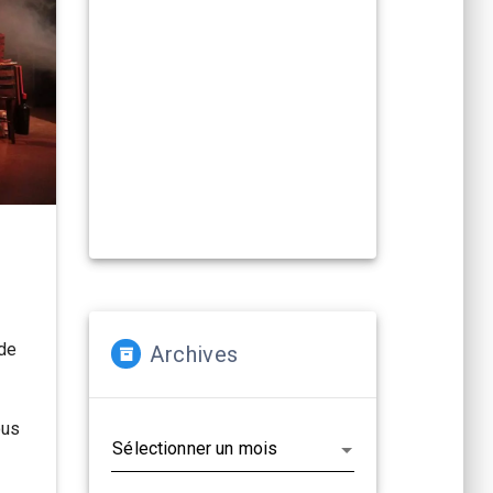
Compagnies, artistes :
La Cacharde met à disposition ses
deux salles pour créer et
(re)travailler vos propositions
artistiques !
En savoir plus...
 de
Archives
Archives
ous