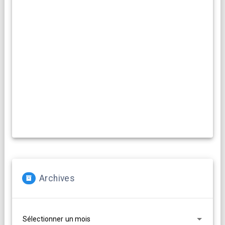
RESIDENCES ARTISTIQUES
Compagnies, artistes :
La Cacharde met à disposition ses deux salles pour créer et
(re)travailler vos propositions artistiques !
En savoir plus...
Archives
Archives