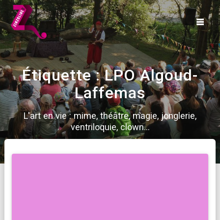
Skip
to
content
Étiquette :
LPO Algoud-
Laffemas
L'art en vie : mime, théâtre, magie, jonglerie,
ventriloquie, clown...