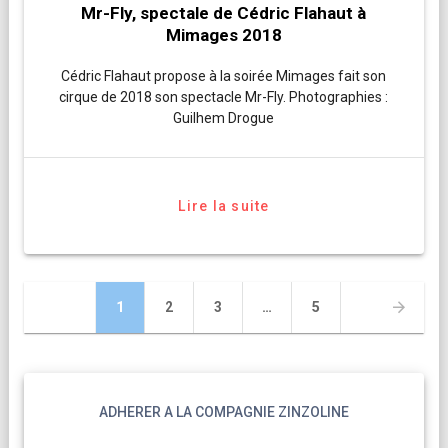
Mr-Fly, spectale de Cédric Flahaut à
Mimages 2018
Cédric Flahaut propose à la soirée Mimages fait son
cirque de 2018 son spectacle Mr-Fly. Photographies :
Guilhem Drogue
Lire la suite
Navigation
Page
Page
Page
Page
1
2
3
…
5
des
articles
ADHERER A LA COMPAGNIE ZINZOLINE