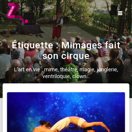
Skip
to
content
Étiquette :
Mimages fait
son cirque
L'art en vie : mime, théâtre, magie, jonglerie,
ventriloquie, clown...