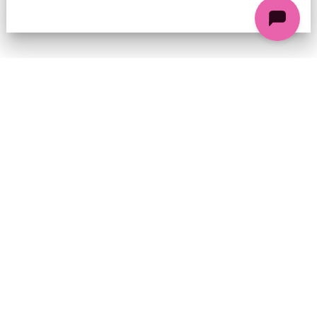
74 chemin de la Cacharde, 07130 Saint-Péray
Coordonnées GPS : 44.9338312 4.8318686
contact@ciezinzoline.org
+ 33 4 75 81 01 20
+ 33 6 09 32 76 63