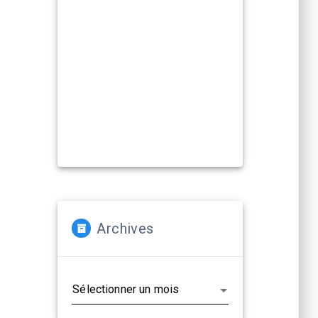
Compagnies, artistes :
La Cacharde met à disposition ses
deux salles pour créer et
(re)travailler vos propositions
artistiques !
En savoir plus...
Archives
Archives