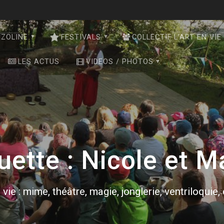
NZOLINE
FESTIVALS
COLLECTIF L’ART EN VIE
LES ACTUS
VIDEOS / PHOTOS
uette :
Nicole et M
 vie : mime, théâtre, magie, jonglerie, ventriloquie,