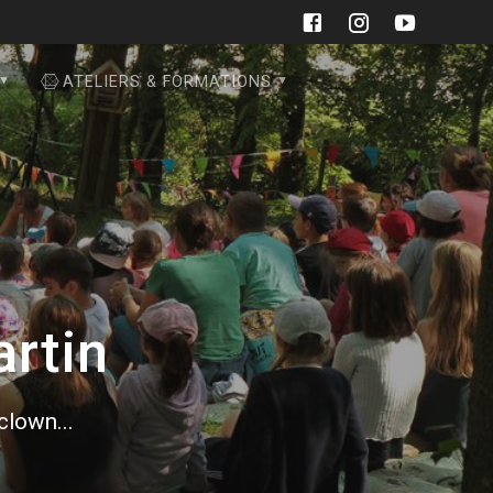
ATELIERS & FORMATIONS
artin
 clown...