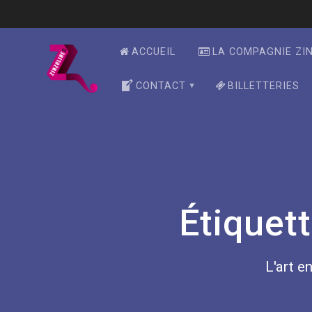
Skip
to
content
ACCUEIL
LA COMPAGNIE ZI
CONTACT
BILLETTERIES
Étiquett
L'art en