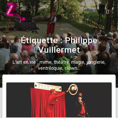
Skip
to
content
Étiquette :
Philippe
Vuillermet
L'art en vie : mime, théâtre, magie, jonglerie,
ventriloquie, clown...