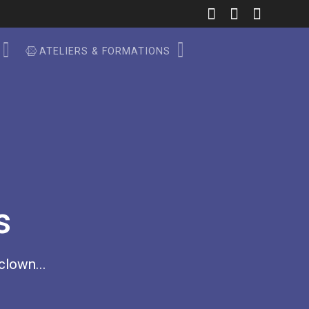
ATELIERS & FORMATIONS
s
 clown...