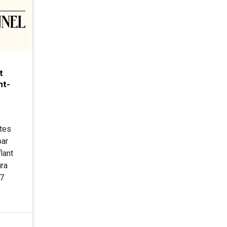
t
nt-
êtes
par
lant
ura
27