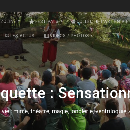
NZOLINE
FESTIVALS
COLLECTIF L’ART EN VIE
LES ACTUS
VIDEOS / PHOTOS
iquette :
Sensation
 vie : mime, théâtre, magie, jonglerie, ventriloquie,