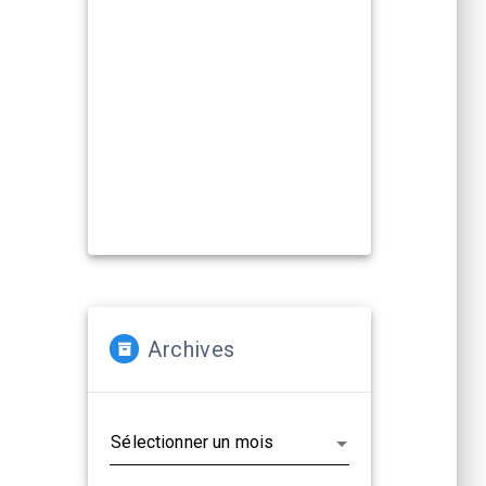
Compagnies, artistes :
La Cacharde met à disposition ses
deux salles pour créer et
(re)travailler vos propositions
artistiques !
En savoir plus...
Archives
Archives