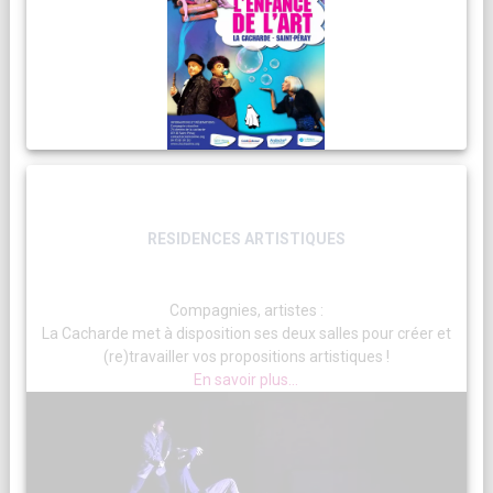
RESIDENCES ARTISTIQUES
Compagnies, artistes :
La Cacharde met à disposition ses deux salles pour créer et
(re)travailler vos propositions artistiques !
En savoir plus...