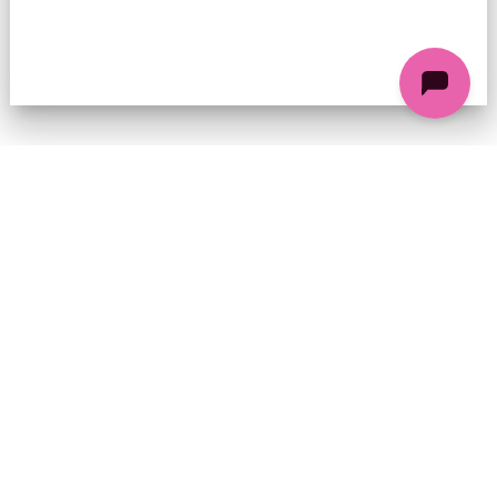
74 chemin de la Cacharde, 07130 Saint-Péray
Coordonnées GPS : 44.9338312 4.8318686
contact@ciezinzoline.org
+ 33 4 75 81 01 20
+ 33 6 09 32 76 63