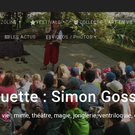
NZOLINE
FESTIVALS
COLLECTIF L’ART EN VIE
LES ACTUS
VIDEOS / PHOTOS
quette :
Simon Goss
 vie : mime, théâtre, magie, jonglerie, ventriloquie,