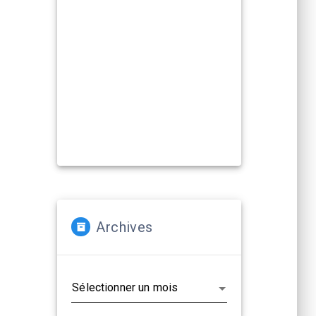
Compagnies, artistes :
La Cacharde met à disposition ses
deux salles pour créer et
(re)travailler vos propositions
artistiques !
En savoir plus...
Archives
Archives