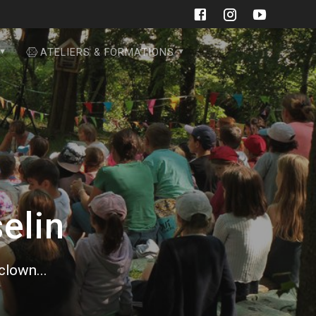
ATELIERS & FORMATIONS
elin
 clown...