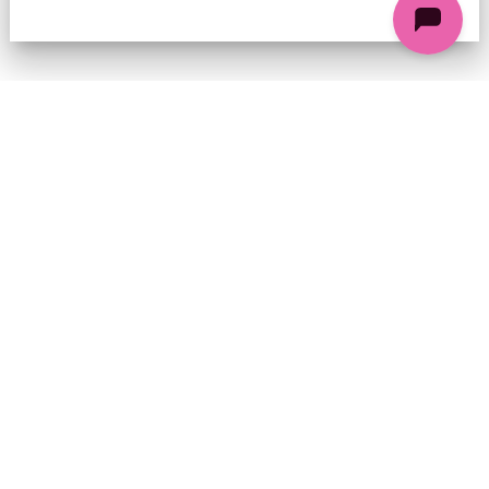
74 chemin de la Cacharde, 07130 Saint-Péray
Coordonnées GPS : 44.9338312 4.8318686
contact@ciezinzoline.org
+ 33 4 75 81 01 20
+ 33 6 09 32 76 63