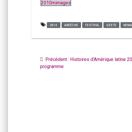
2010mimages
2010
ARDÈCHE
FESTIVAL
GESTE
MIMA
Navigation
de
Article
Précédent :
Histoires d’Amérique latine 20
l’article
précédent
programme
: