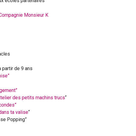
x écoles partenaires
Compagnie Monsieur K
acles
à partir de 9 ans
ise”
ngement”
telier des petits machins trucs
“
condes”
 dans ta valise
“
anse Popping”