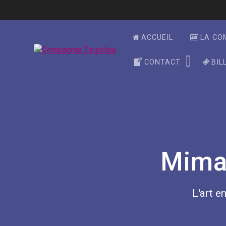
Skip
to
content
ACCUEIL
LA CO
CONTACT
BIL
Mima
L'art en