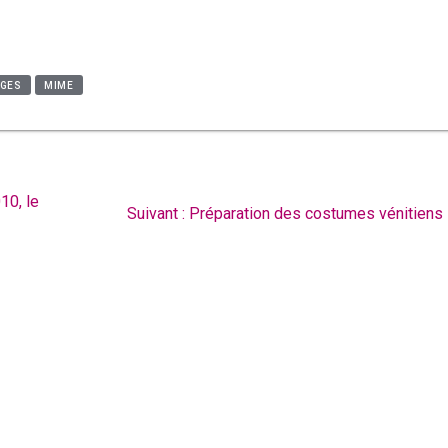
GES
MIME
10, le
Article
Suivant :
Préparation des costumes vénitiens
suivant
: