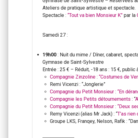
Gymnase de Saint-Sylvestre – Réservées au
Ateliers de pratique artistique et spectacle.
Spectacle :
“Tout va bien Monsieur K”
par la
Samedi 27 :
19h00
: Nuit du mime / Dîner, cabaret, spect
Gymnase de Saint-Sylvestre
Entrée : 25 € – Réduit, -18 ans : 15 €, public 
Compagnie Zinzoline
:
“Costumes de Ven
Remi Vicenzi : “Jonglerie”
Compagnie du Petit Monsieur
:
“En déra
Compagnie les Petits détournements
: “
A
Compagnie du Petit Monsieur
:
“Deux se
Remy Vicenzi (alias Mr Jack) : “
T’as rien
Groupe LKS, Franqey, Nelson, Rafik : “D