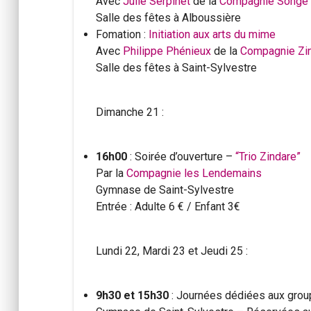
Avec
Julie Serpinet
de la
Compagnie Songe
Salle des fêtes à Alboussière
Fomation :
Initiation aux arts du mime
Avec
Philippe Phénieux
de la
Compagnie Zin
Salle des fêtes à Saint-Sylvestre
Dimanche 21 :
16h00
: Soirée d’ouverture –
“Trio Zindare”
Par la
Compagnie les Lendemains
Gymnase de Saint-Sylvestre
Entrée : Adulte 6 € / Enfant 3€
Lundi 22, Mardi 23 et Jeudi 25 :
9h30 et 15h30
: Journées dédiées aux grou