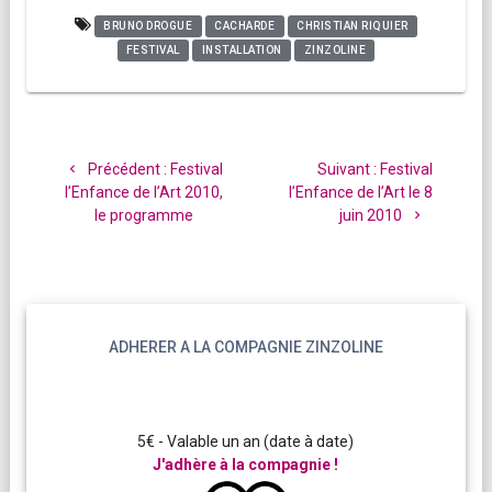
BRUNO DROGUE
CACHARDE
CHRISTIAN RIQUIER
FESTIVAL
INSTALLATION
ZINZOLINE
Navigation
de
Article
Article
Précédent :
Festival
Suivant :
Festival
l’article
précédent
suivant
l’Enfance de l’Art 2010,
l’Enfance de l’Art le 8
:
:
le programme
juin 2010
ADHERER A LA COMPAGNIE ZINZOLINE
5€ - Valable un an (date à date)
J'adhère à la compagnie !