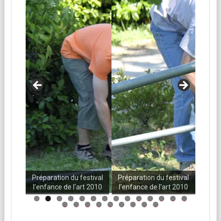
stival
Préparation du festival
Préparation du festival
Prépa
t 2010
l'enfance de l'art 2010
l'enfance de l'art 2010
l'enf
0
1
2
3
4
5
6
7
8
9
0
1
2
3