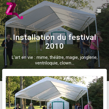
Skip
to
content
Installation du festival
2010
L'art en vie : mime, théâtre, magie, jonglerie,
ventriloquie, clown...