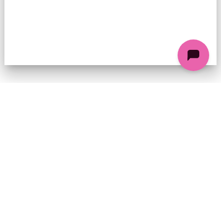
74 chemin de la Cacharde, 07130 Saint-Péray
Coordonnées GPS : 44.9338312 4.8318686
contact@ciezinzoline.org