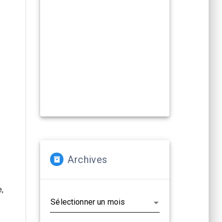
Compagnies, artistes :
La Cacharde met à disposition ses
deux salles pour créer et
(re)travailler vos propositions
artistiques !
En savoir plus...
Archives
Archives
e,