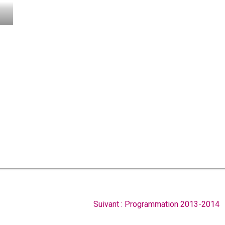
la
ie
au
s
ons
ray
Article
Suivant :
Programmation 2013-2014
suivant