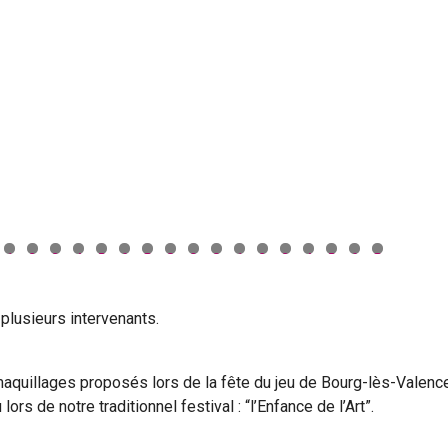
1
2
3
4
5
6
7
8
9
0
1
2
3
4
5
6
7
plusieurs intervenants.
aquillages proposés lors de la fête du jeu de Bourg-lès-Valenc
rs de notre traditionnel festival : “l’Enfance de l’Art”.