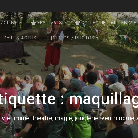
NZOLINE
FESTIVALS
COLLECTIF L’ART EN VIE
LES ACTUS
VIDEOS / PHOTOS
tiquette :
maquilla
 vie : mime, théâtre, magie, jonglerie, ventriloquie,