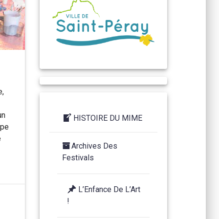
e,
un
HISTOIRE DU MIME
ppe
e
Archives Des
Festivals
L’Enfance De L’Art
!