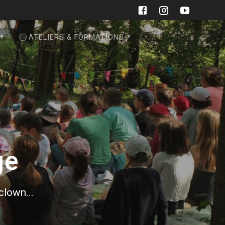
ATELIERS & FORMATIONS
ge
 clown...