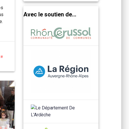
es
Avec le soutien de...
us
e.
te