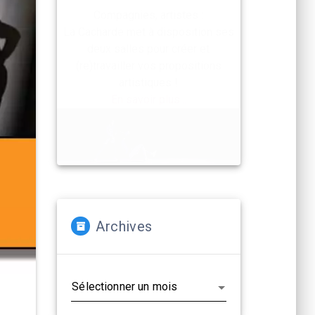
Compagnies, artistes :
La Cacharde met à disposition ses
deux salles pour créer et
(re)travailler vos propositions
artistiques !
En savoir plus...
Archives
Archives