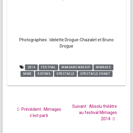
Photographies : Idelette Drogue-Chazalet et Bruno
Drogue
2014
FESTIVAL
MANGANO MASSIP
MIMAGES
MIME
SOYONS
SPECTACLE
SPECTACLE VIVANT
Navigation
de
Article
Suivant :
Absolu théâtre
Article
Précédent :
Mimages
l’article
suivant
au festival Mimages
précédent
c’est parti
:
2014
: