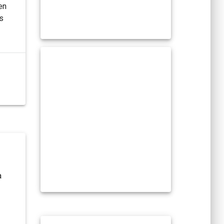
en
s
a