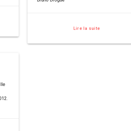
Lire la suite
lle
012.