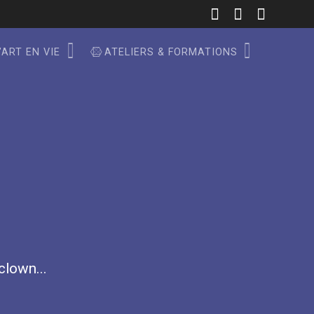
’ART EN VIE
ATELIERS & FORMATIONS
 clown...