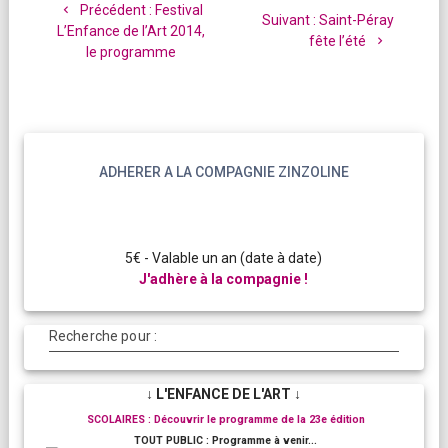
de
Article
Précédent :
Festival
Article
Suivant :
Saint-Péray
l’article
précédent
L’Enfance de l’Art 2014,
suivant
fête l’été
:
le programme
:
ADHERER A LA COMPAGNIE ZINZOLINE
5€ - Valable un an (date à date)
J'adhère à la compagnie !
Recherche pour :
↓ L'ENFANCE DE L'ART ↓
SCOLAIRES : Découvrir le programme de la 23e édition
TOUT PUBLIC : Programme à venir...