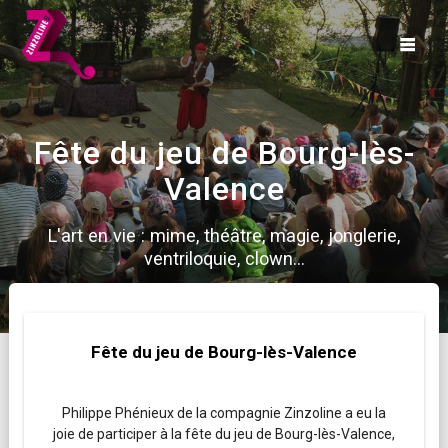
Skip
to
content
Fête du jeu de Bourg-lès-
Valence
L'art en vie : mime, théâtre, magie, jonglerie,
ventriloquie, clown...
Fête du jeu de Bourg-lès-Valence
Philippe Phénieux de la compagnie Zinzoline a eu la
joie de participer à la fête du jeu de Bourg-lès-Valence,