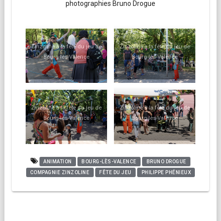
photographies Bruno Drogue
Zinzoline à la fête du jeu de
Zinzoline à la fête du jeu de
Bourg-lès-Valence
Bourg-lès-Valence
Zinzoline à la fête du jeu de
Zinzoline à la fête du jeu de
Bourg-lès-Valence
Bourg-lès-Valence
ANIMATION
BOURG-LÈS-VALENCE
BRUNO DROGUE
COMPAGNIE ZINZOLINE
FÊTE DU JEU
PHILIPPE PHÉNIEUX
Navigation