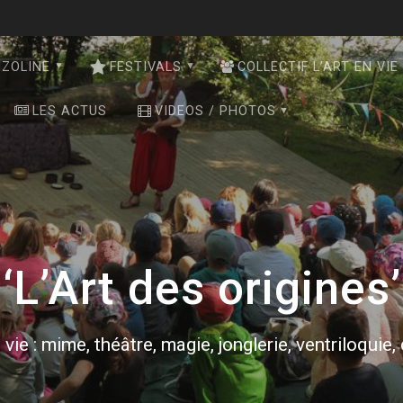
NZOLINE
FESTIVALS
COLLECTIF L’ART EN VIE
LES ACTUS
VIDEOS / PHOTOS
‘L’Art des origines’
 vie : mime, théâtre, magie, jonglerie, ventriloquie,