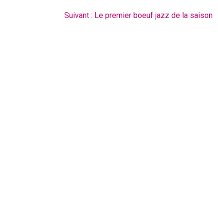
Article
Suivant :
Le premier boeuf jazz de la saison
suivant
: