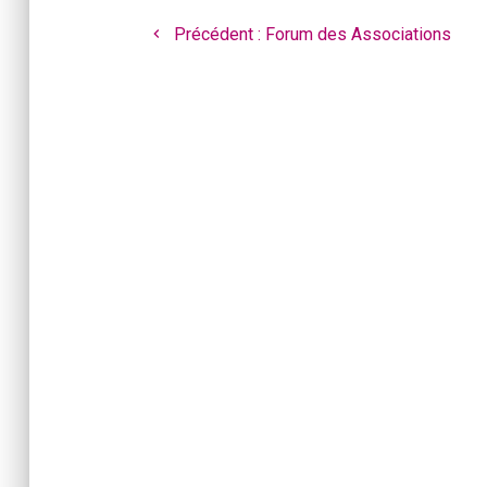
Navigation
de
Article
Précédent :
Forum des Associations
l’article
précédent
: