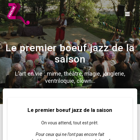
Skip
to
content
Le premier boeuf jazz de la
saison
L'art en vie : mime, théâtre, magie, jonglerie,
ventriloquie, clown...
Le premier boeuf jazz de la saison
On vous attend, tout est prêt.
Pour ceux qui ne l’ont pas encore fait