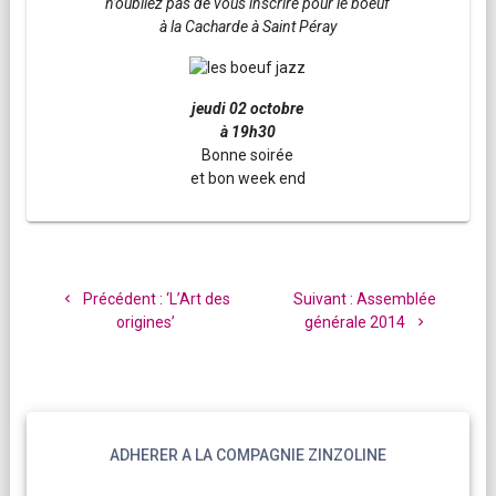
n’oubliez pas de vous inscrire pour le boeuf
à la Cacharde à Saint Péray
jeudi 02 octobre
à 19h30
Bonne soirée
et bon week end
Navigation
de
Article
Article
Précédent :
‘L’Art des
Suivant :
Assemblée
l’article
précédent
suivant
origines’
générale 2014
:
:
ADHERER A LA COMPAGNIE ZINZOLINE