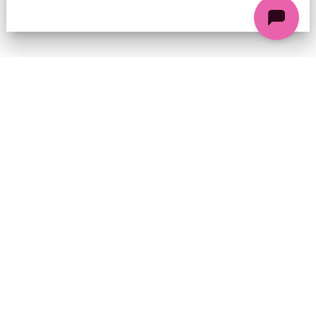
74 chemin de la Cacharde, 07130 Saint-Péray
Coordonnées GPS : 44.9338312 4.8318686
contact@ciezinzoline.org
+ 33 4 75 81 01 20
+ 33 6 09 32 76 63