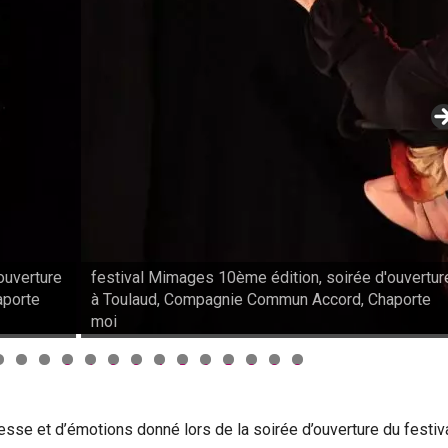
ouverture
festival Mimages 10ème édition, soirée d'ouvertur
aporte
à Toulaud, Compagnie Commun Accord, Chaporte
moi
0
1
2
3
4
5
6
7
8
9
0
esse et d’émotions donné lors de la soirée d’ouverture du festiv