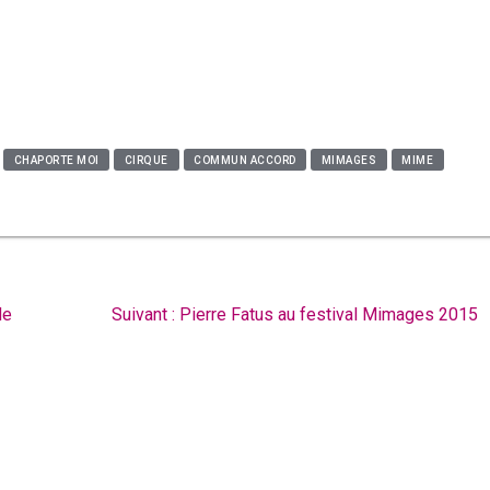
CHAPORTE MOI
CIRQUE
COMMUN ACCORD
MIMAGES
MIME
Article
de
Suivant :
Pierre Fatus au festival Mimages 2015
suivant
: