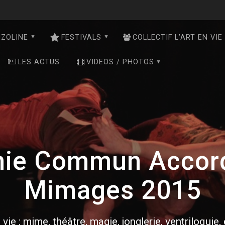
NZOLINE
FESTIVALS
COLLECTIF L’ART EN VIE
LES ACTUS
VIDEOS / PHOTOS
ie Commun Accord 
Mimages 2015
 vie : mime, théâtre, magie, jonglerie, ventriloquie,