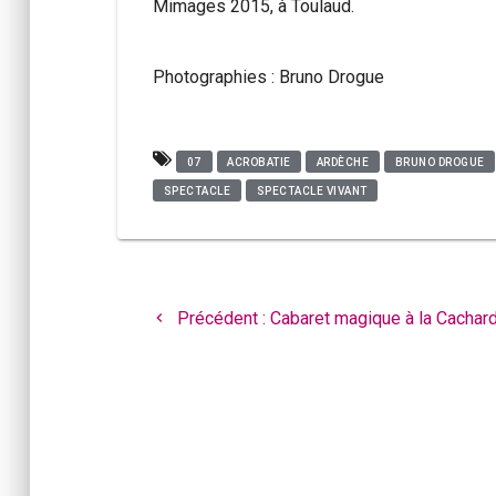
Mimages 2015, à Toulaud.
Photographies : Bruno Drogue
07
ACROBATIE
ARDÈCHE
BRUNO DROGUE
SPECTACLE
SPECTACLE VIVANT
Navigation
de
Article
Précédent :
Cabaret magique à la Cachar
l’article
précédent
: