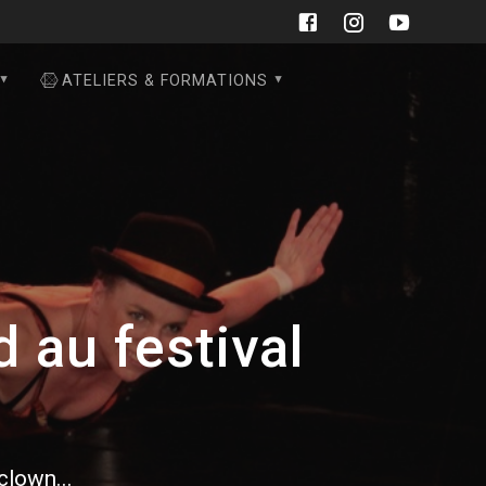
ATELIERS & FORMATIONS
au festival
 clown...