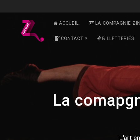
Skip
to
content
ACCUEIL
LA COMPAGNIE ZI
CONTACT
BILLETTERIES
La comapgn
L'art en