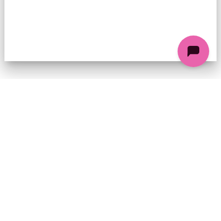
74 chemin de la Cacharde, 07130 Saint-Péray
Coordonnées GPS : 44.9338312 4.8318686
contact@ciezinzoline.org
+ 33 4 75 81 01 20