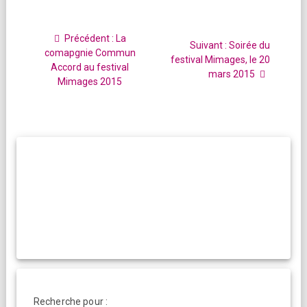
Navigation
de
Article
Précédent :
La
Article
Suivant :
Soirée du
l’article
précédent
comapgnie Commun
suivant
festival Mimages, le 20
:
Accord au festival
:
mars 2015
Mimages 2015
Recherche pour :