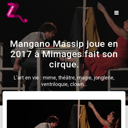
Skip
to
content
Mangano Massip joue en
2017 à Mimages fait son
cirque.
L'art en vie : mime, théâtre, magie, jonglerie,
ventriloquie, clown...