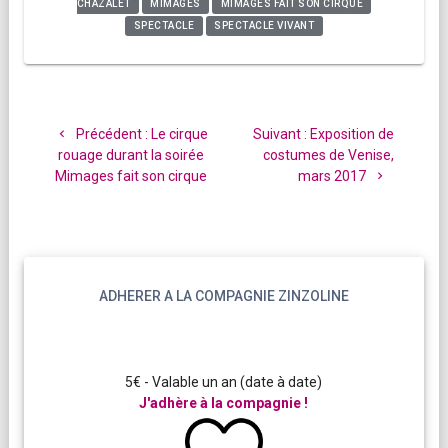
CHAZALET
MIMAGES
MIMAGES FAIT SON CIRQUE
SPECTACLE
SPECTACLE VIVANT
Navigation
de
Article
Article
Précédent :
Le cirque
Suivant :
Exposition de
l’article
précédent
suivant
rouage durant la soirée
costumes de Venise,
:
:
Mimages fait son cirque
mars 2017
ADHERER A LA COMPAGNIE ZINZOLINE
5€ - Valable un an (date à date)
J'adhère à la compagnie !