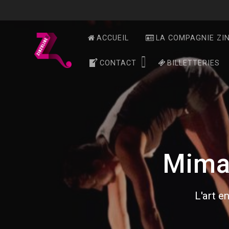
Skip
to
content
ACCUEIL
LA COMPAGNIE ZI
CONTACT
BILLETTERIES
Mima
L'art en