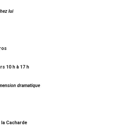
hez lui
uros
rs 10 h à 17 h
imension dramatique
 la Cacharde