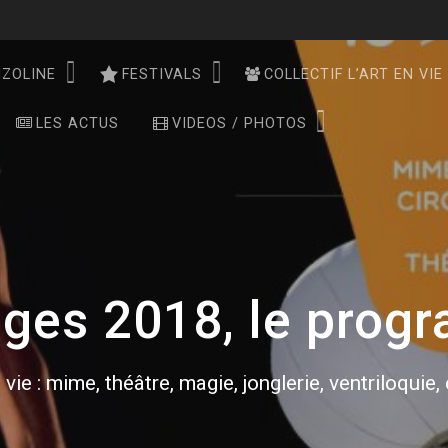
NZOLINE
FESTIVALS
COLLECTIF L’ART EN VIE
LES ACTUS
VIDEOS / PHOTOS
ges 2018, le prog
 vie : mime, théâtre, magie, jonglerie, ventriloquie,