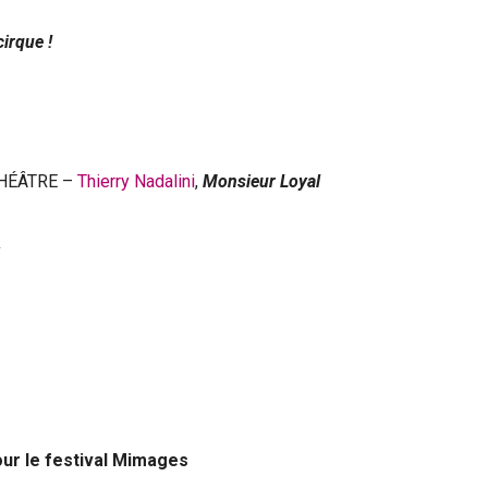
irque !
THÉÂTRE –
Thierry Nadalini
,
Monsieur Loyal
y
our le festival Mimages