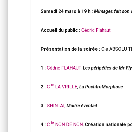
Samedi 24 mars à 19 h :
Mimages fait son c
Accueil du public :
Cédric Flahaut
Présentation de la soirée
:
Cie ABSOLU 
1 :
Cédric FLAHAUT,
Les péripéties de Mr Fl
ie
2 :
C
LA VRILLE
,
La PochtroMorphose
3 :
SHINTAI,
Maître éventail
ie
4 :
C
NON DE NON
,
Création nationale p