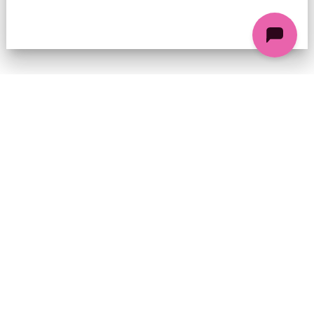
74 chemin de la Cacharde, 07130 Saint-Péray
Coordonnées GPS : 44.9338312 4.8318686
contact@ciezinzoline.org
+ 33 4 75 81 01 20
+ 33 6 09 32 76 63