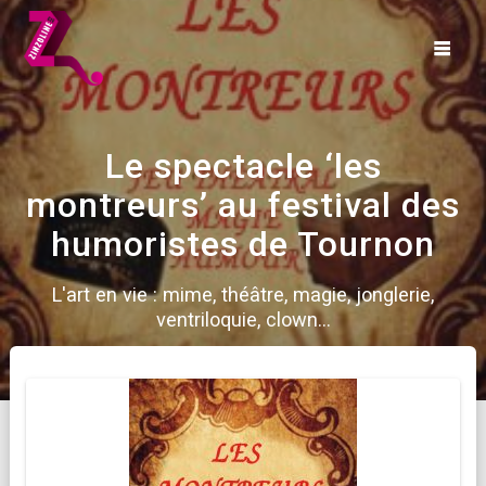
Skip
to
content
Le spectacle ‘les
montreurs’ au festival des
humoristes de Tournon
L'art en vie : mime, théâtre, magie, jonglerie,
ventriloquie, clown...