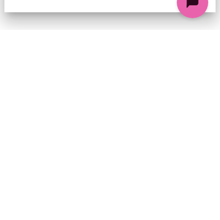
74 chemin de la Cacharde, 07130 Saint-Péray
Coordonnées GPS : 44.9338312 4.8318686
contact@ciezinzoline.org
+ 33 4 75 81 01 20
+ 33 6 09 32 76 63