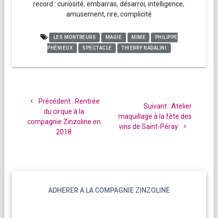
record : curiosité, embarras, désarroi, intelligence,
amusement, rire, complicité
LES MONTREURS
MAGIE
MIME
PHILIPPE
PHÉNIEUX
SPECTACLE
THIERRY NADALINI
Navigation
de
Article
Précédent :
Rentrée
Article
Suivant :
Atelier
l’article
précédent
du cirque à la
suivant
maquillage à la fête des
:
compagnie Zinzoline en
:
vins de Saint-Péray
2018
ADHERER A LA COMPAGNIE ZINZOLINE