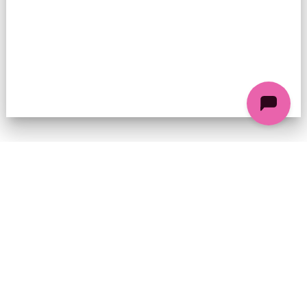
74 chemin de la Cacharde, 07130 Saint-Péray
Coordonnées GPS : 44.9338312 4.8318686