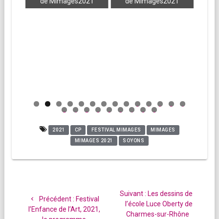
021
de Mimages2021
de Mimages2021
0
1
2
3
4
5
6
7
8
9
0
1
2
3
2021
CP
FESTIVAL MIMAGES
MIMAGES
MIMAGES 2021
SOYONS
Navigation
de
Article
Suivant :
Les dessins de
Article
Précédent :
Festival
l’article
suivant
l’école Luce Oberty de
précédent
l’Enfance de l’Art, 2021,
:
Charmes-sur-Rhône
: