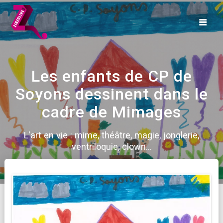
Skip
to
content
Les enfants de CP de
Soyons dessinent dans le
cadre de Mimages
L'art en vie : mime, théâtre, magie, jonglerie,
ventriloquie, clown...