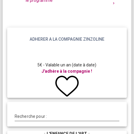
le programme
ADHERER A LA COMPAGNIE ZINZOLINE
5€ - Valable un an (date à date)
J'adhère à la compagnie !
Dessi
la
Soyo
de
Recherche pour :
↓ L'ENFANCE DE L'ART ↓