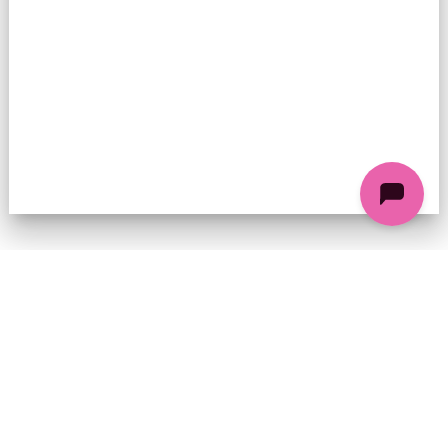
74 chemin de la Cacharde, 07130 Saint-Péray
Coordonnées GPS : 44.9338312 4.8318686