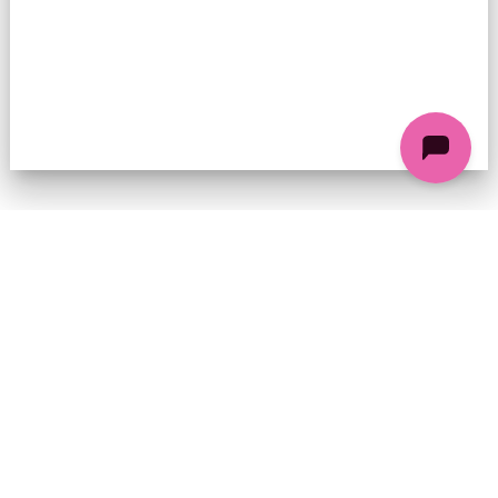
74 chemin de la Cacharde, 07130 Saint-Péray
Coordonnées GPS : 44.9338312 4.8318686