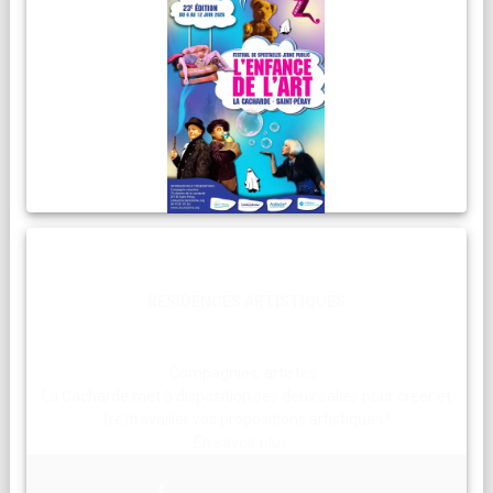
RESIDENCES ARTISTIQUES
Compagnies, artistes :
La Cacharde met à disposition ses deux salles pour créer et
(re)travailler vos propositions artistiques !
En savoir plus...