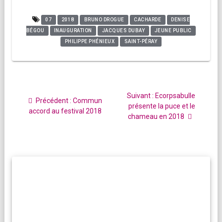
07
2018
BRUNO DROGUE
CACHARDE
DENISE
BÉGOU
INAUGURATION
JACQUES DUBAY
JEUNE PUBLIC
PHILIPPE PHÉNIEUX
SAINT-PÉRAY
Navigation
de
Article
Suivant :
Ecorpsabulle
Article
Précédent :
Commun
l’article
suivant
présente la puce et le
précédent
accord au festival 2018
:
chameau en 2018
: