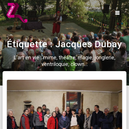
Skip
to
content
Étiquette :
Jacques Dubay
L'art en vie : mime, théâtre, magie, jonglerie,
ventriloquie, clown...