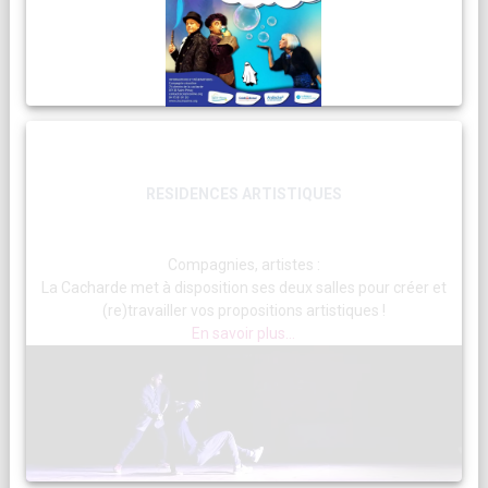
RESIDENCES ARTISTIQUES
Compagnies, artistes :
La Cacharde met à disposition ses deux salles pour créer et
(re)travailler vos propositions artistiques !
En savoir plus...