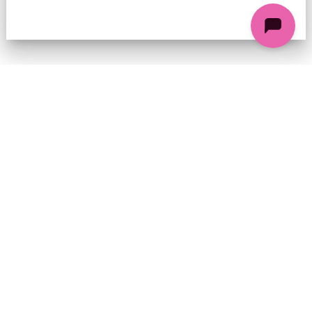
74 chemin de la Cacharde, 07130 Saint-Péray
Coordonnées GPS : 44.9338312 4.8318686
contact@ciezinzoline.org
+ 33 4 75 81 01 20
+ 33 6 09 32 76 63