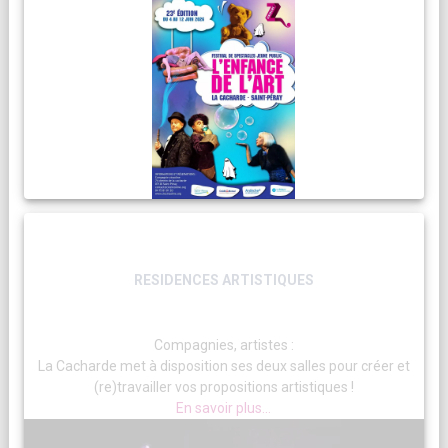
RESIDENCES ARTISTIQUES
Compagnies, artistes :
La Cacharde met à disposition ses deux salles pour créer et
(re)travailler vos propositions artistiques !
En savoir plus...