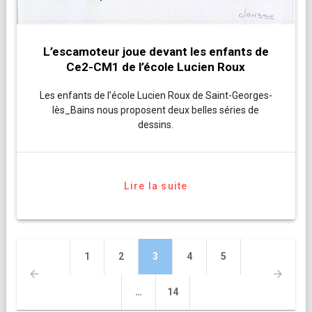
L’escamoteur joue devant les enfants de
Ce2-CM1 de l’école Lucien Roux
Les enfants de l’école Lucien Roux de Saint-Georges-
lès_Bains nous proposent deux belles séries de
dessins.
Lire la suite
Navigation
Page
Page
Page
Page
Page
1
2
3
4
5
des
articles
Page
…
14