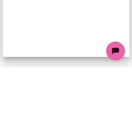
74 chemin de la Cacharde, 07130 Saint-Péray
Coordonnées GPS : 44.9338312 4.8318686