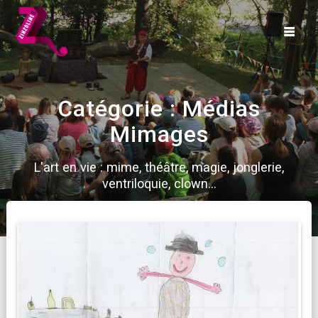
Skip
to
content
Catégorie :
Médias
Mimages
L'art en vie : mime, théâtre, magie, jonglerie,
ventriloquie, clown...