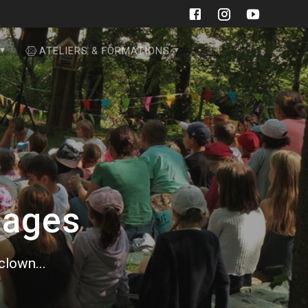
ATELIERS & FORMATIONS
mages
 clown...