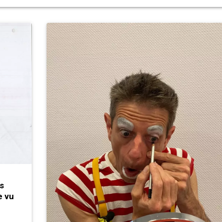
s
e vu