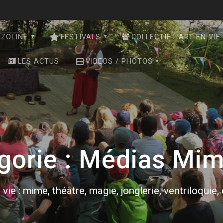
NZOLINE
FESTIVALS
COLLECTIF L’ART EN VIE
LES ACTUS
VIDEOS / PHOTOS
gorie :
Médias Mi
 vie : mime, théâtre, magie, jonglerie, ventriloquie,