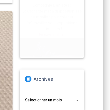
Compagnies, artistes :
La Cacharde met à disposition ses
deux salles pour créer et
(re)travailler vos propositions
artistiques !
En savoir plus...
Archives
Archives