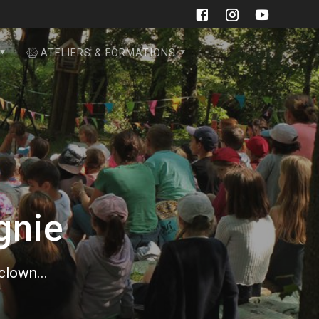
ATELIERS & FORMATIONS
gnie
 clown...