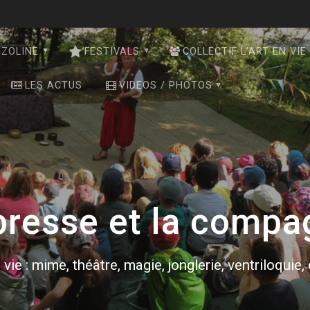
NZOLINE
FESTIVALS
COLLECTIF L’ART EN VIE
LES ACTUS
VIDEOS / PHOTOS
presse et la compa
 vie : mime, théâtre, magie, jonglerie, ventriloquie,